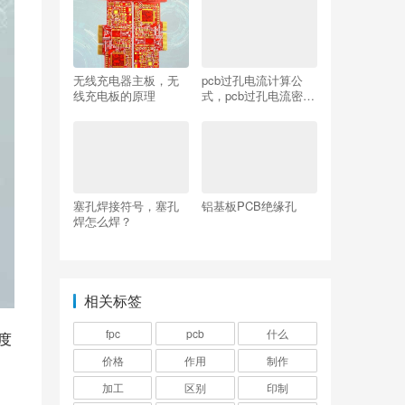
无线充电器主板，无
pcb过孔电流计算公
线充电板的原理
式，pcb过孔电流密度
计算软件
塞孔焊接符号，塞孔
铝基板PCB绝缘孔
焊怎么焊？
相关标签
fpc
pcb
什么
度
价格
作用
制作
加工
区别
印制