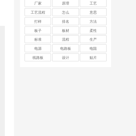
厂家
原理
工艺
工艺流程
怎么
意思
打样
排名
方法
板子
板材
柔性
标准
流程
生产
电源
电路板
电阻
线路板
设计
贴片