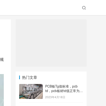
的
规
热门文章
PCB板Tg值标准，pcb
td，pcb板材td值正常为多
少？
2023年4月18日