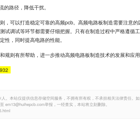
小干扰影响。同时，减小线路长度和线宽的变化，以降低传输损耗
定线路宽度。在高频电路板制造中，线路宽度要控制在合理的范围
保证线路长度尽量相等，避免信号的相位差引起的传输失真。
制线路的特性阻抗，以减小信号的反射和传输损耗。
电流的路径，降低干扰。
则，可以打造稳定可靠的高频pcb。高频电路板制造需要注意的
测试调试等环节都需要仔细把握。只有在制造过程中严格遵循工
定性，同时提高电路的性能。
和规则有所帮助，进一步推动高频电路板制造技术的发展和应用