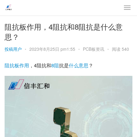
阻抗板作用，4阻抗和8阻抗是什么意
思？
投稿用户
•
2023年8月25日 pm1:55
•
PCB板资讯
•
阅读 540
阻抗板
作用
，4阻抗和
8阻
抗是
什么
意思
？