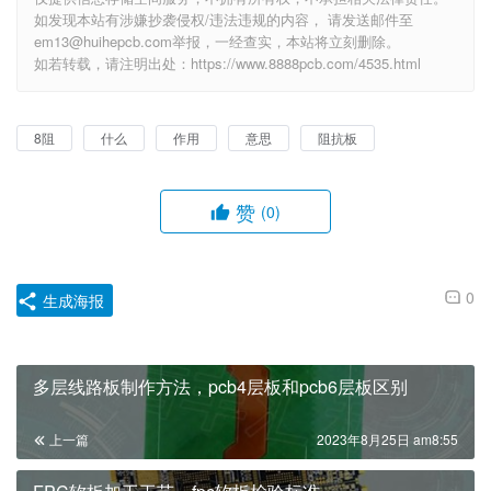
如发现本站有涉嫌抄袭侵权/违法违规的内容， 请发送邮件至
em13@huihepcb.com举报，一经查实，本站将立刻删除。
如若转载，请注明出处：https://www.8888pcb.com/4535.html
8阻
什么
作用
意思
阻抗板
赞
(0)
0
生成海报
多层线路板制作方法，pcb4层板和pcb6层板区别
上一篇
2023年8月25日 am8:55