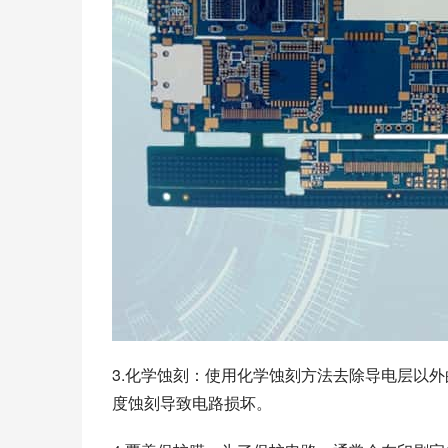
3.化学蚀刻：使用化学蚀刻方法去除导电层以
度蚀刻导致电路损坏。