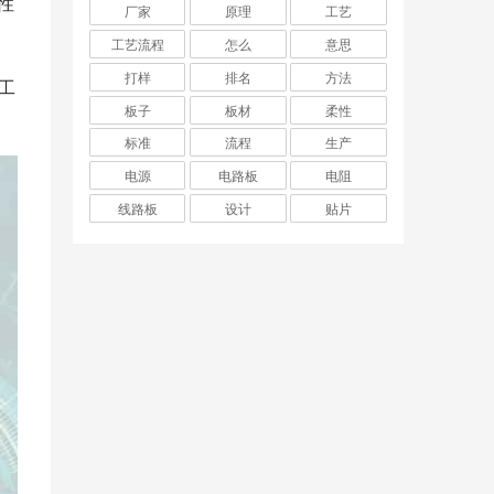
性
厂家
原理
工艺
工艺流程
怎么
意思
打样
排名
方法
工
板子
板材
柔性
标准
流程
生产
电源
电路板
电阻
线路板
设计
贴片