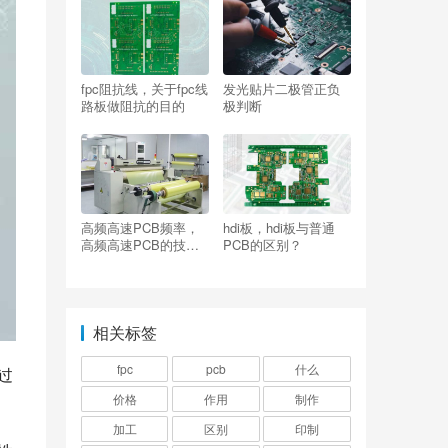
fpc阻抗线，关于fpc线
发光贴片二极管正负
路板做阻抗的目的
极判断
高频高速PCB频率，
hdi板，hdi板与普通
高频高速PCB的技术
PCB的区别？
指标
相关标签
fpc
pcb
什么
过
价格
作用
制作
加工
区别
印制