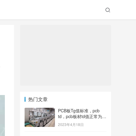
替
热门文章
PCB板Tg值标准，pcb
td，pcb板材td值正常为多
少？
2023年4月18日