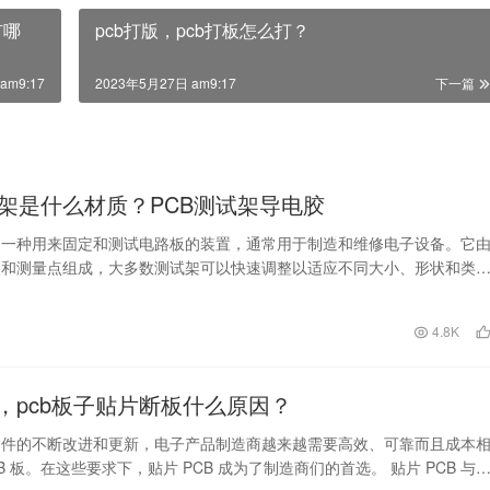
有哪
pcb打版，pcb打板怎么打？
am9:17
2023年5月27日 am9:17
下一篇
试架是什么材质？PCB测试架导电胶
是一种用来固定和测试电路板的装置，通常用于制造和维修电子设备。它
夹和测量点组成，大多数测试架可以快速调整以适应不同大小、形状和类
那它到底是用什么…
日
4.8K
b，pcb板子贴片断板什么原因？
器件的不断改进和更新，电子产品制造商越来越需要高效、可靠而且成本
B 板。在这些要求下，贴片 PCB 成为了制造商们的首选。 贴片 PCB 与