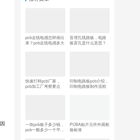
pcb走线电感怎样画出
盲埋孔线路板，电路
来？pcb走线电感多大
板盲孔是什么意思？
快速打样pcb厂家，
印制电路板pcb介绍，
pcb加工厂考察要点
印制电路板制作流程
因
一块pcb板子多少钱，
PCBA贴片元件外观检
pcb一般多少一个平
验标准
方？