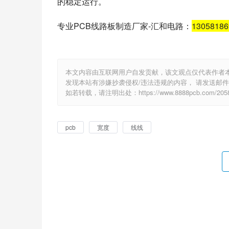
的稳定运行。
专业PCB线路板制造厂家-汇和电路：
1305818
本文内容由互联网用户自发贡献，该文观点仅代表作者
发现本站有涉嫌抄袭侵权/违法违规的内容， 请发送邮件至 e
如若转载，请注明出处：https://www.8888pcb.com/2058
pcb
宽度
线线