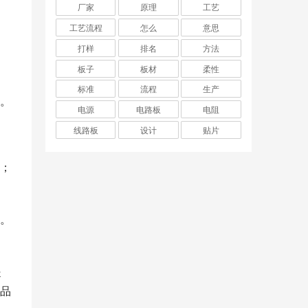
厂家
原理
工艺
工艺流程
怎么
意思
打样
排名
方法
板子
板材
柔性
标准
流程
生产
。
电源
电路板
电阻
线路板
设计
贴片
；
。
提
品