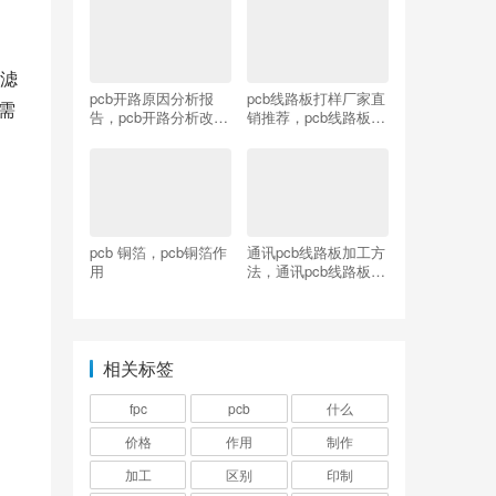
滤
pcb开路原因分析报
pcb线路板打样厂家直
需
告，pcb开路分析改善
销推荐，pcb线路板打
报告
样厂家现货供应
pcb 铜箔，pcb铜箔作
通讯pcb线路板加工方
用
法，通讯pcb线路板加
工工艺流程
相关标签
fpc
pcb
什么
价格
作用
制作
加工
区别
印制