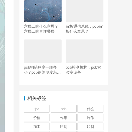
六层二阶什么意思？
背板通信总线，pcb背
六层二阶盲埋叠层
板什么意思？
pcb铜箔厚度一般多
pcb检测机构，pcb实
少？pcb铜箔厚度怎么
验室设备
测
相关标签
fpc
pcb
什么
价格
作用
制作
加工
区别
印制