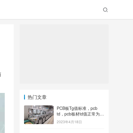
而
热门文章
PCB板Tg值标准，pcb
td，pcb板材td值正常为多
少？
2023年4月18日