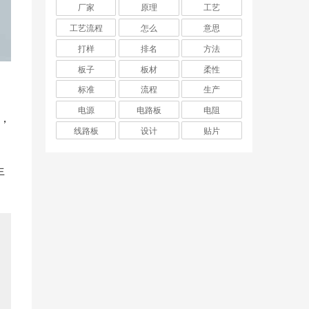
厂家
原理
工艺
工艺流程
怎么
意思
打样
排名
方法
板子
板材
柔性
标准
流程
生产
电源
电路板
电阻
，
线路板
设计
贴片
生