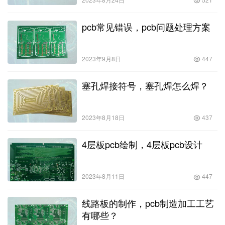
pcb常见错误，pcb问题处理方案
2023年9月8日
447
塞孔焊接符号，塞孔焊怎么焊？
2023年8月18日
437
4层板pcb绘制，4层板pcb设计
2023年8月11日
447
线路板的制作，pcb制造加工工艺
有哪些？