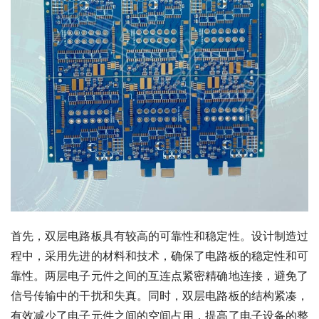
首先，双层电路板具有较高的可靠性和稳定性。设计制造过
程中，采用先进的材料和技术，确保了电路板的稳定性和可
靠性。两层电子元件之间的互连点紧密精确地连接，避免了
信号传输中的干扰和失真。同时，双层电路板的结构紧凑，
有效减少了电子元件之间的空间占用，提高了电子设备的整