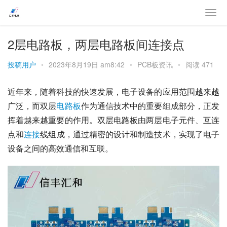
2层电路板，两层电路板间连接点
投稿用户
•
2023年8月19日 am8:42
•
PCB板资讯
•
阅读 471
近年来，随着科技的快速发展，电子设备的应用范围越来越
广泛，而双层
电路板
作为通信技术中的重要组成部分，正发
挥着越来越重要的作用。双层电路板由两层电子元件、互连
点和
连接
线组成，通过精密的设计和制造技术，实现了电子
设备之间的高效通信和互联。