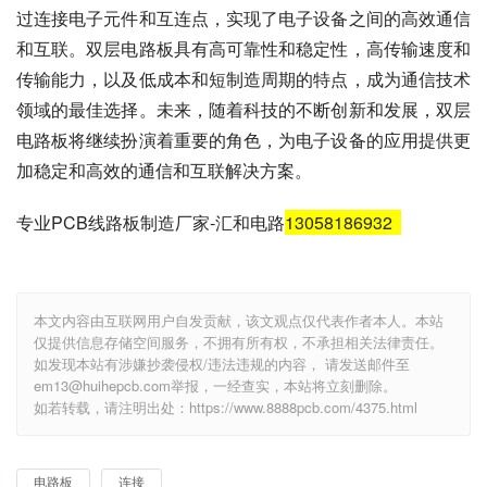
过连接电子元件和互连点，实现了电子设备之间的高效通信
和互联。双层电路板具有高可靠性和稳定性，高传输速度和
传输能力，以及低成本和短制造周期的特点，成为通信技术
领域的最佳选择。未来，随着科技的不断创新和发展，双层
电路板将继续扮演着重要的角色，为电子设备的应用提供更
加稳定和高效的通信和互联解决方案。
专业PCB线路板制造厂家-汇和电路
13058186932
本文内容由互联网用户自发贡献，该文观点仅代表作者本人。本站
仅提供信息存储空间服务，不拥有所有权，不承担相关法律责任。
如发现本站有涉嫌抄袭侵权/违法违规的内容， 请发送邮件至
em13@huihepcb.com举报，一经查实，本站将立刻删除。
如若转载，请注明出处：https://www.8888pcb.com/4375.html
电路板
连接