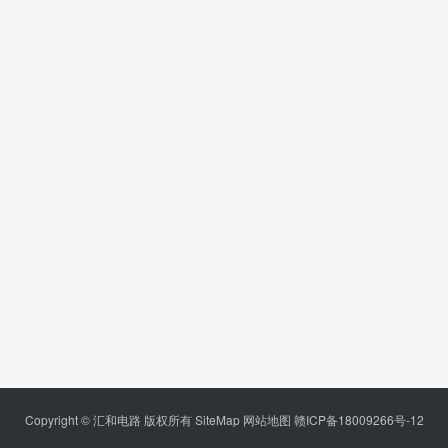
Copyright © 汇和电路 版权所有
SiteMap
网站地图
赣ICP备18009266号-12