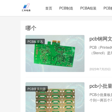
首页
PCB制造
PCBA组装
PCB
哪个
pcb钢网
PCB板资讯
PCB（Prin
（Stenci
2023年7月23日
pcb小批
PCB常见问题
PCB小批量
个到一两百个
者试制品。 在