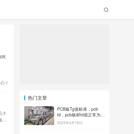
钢网
0
热门文章
PCB板Tg值标准，pcb
几十
td，pcb板材td值正常为多
板或
少？
2023年4月18日