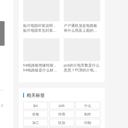
贴片电阻封装说明，
户户通机顶盒电路板
贴片电阻常见封装形
有什么用及上面的摸
式
块可以换吗？
fr4电路板绝缘性能，
pcb的介电常数是什么
fr4电路板是什么材料,
意思？PCB的介电常
密度是多少？
数
用
运
相关标签
0
fpc
pcb
什么
价格
作用
制作
加工
区别
印制