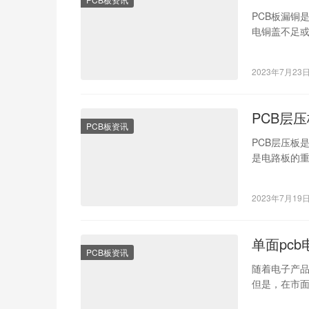
PCB板漏铜
电铜盖不足
常工作。那
2023年7月23
PCB层压
PCB板资讯
PCB层压板
是电路板的重
们将从制作
2023年7月19
单面pc
PCB板资讯
随着电子产品
但是，在市面
路板供应商