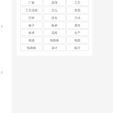
厂家
原理
工艺
导
工艺流程
怎么
意思
正
打样
排名
方法
板子
板材
柔性
0
标准
流程
生产
电源
电路板
电阻
线路板
设计
贴片
，
我
0
。
电