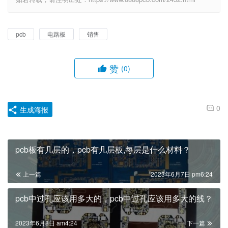
pcb
电路板
销售
赞
(0)
0
生成海报
pcb板有几层的，pcb有几层板,每层是什么材料？
上一篇
2023年6月7日 pm6:24
pcb中过孔应该用多大的，pcb中过孔应该用多大的线？
2023年6月8日 am4:24
下一篇