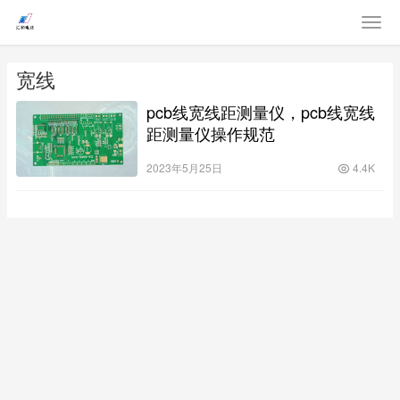
宽线
pcb线宽线距测量仪，pcb线宽线
距测量仪操作规范
2023年5月25日
4.4K