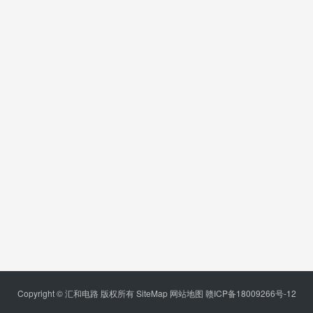
Copyright © 汇和电路 版权所有
SiteMap
网站地图
赣ICP备18009266号-12