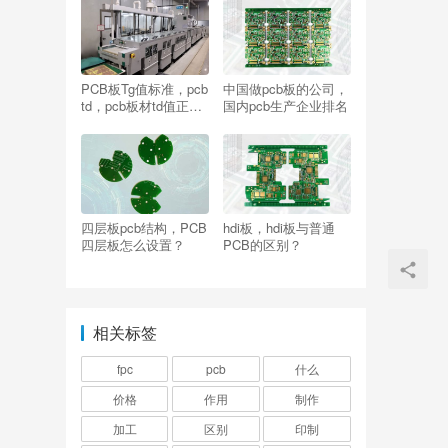
PCB板Tg值标准，pcb
中国做pcb板的公司，
td，pcb板材td值正常
国内pcb生产企业排名
为多少？
四层板pcb结构，PCB
hdi板，hdi板与普通
四层板怎么设置？
PCB的区别？
相关标签
fpc
pcb
什么
价格
作用
制作
加工
区别
印制