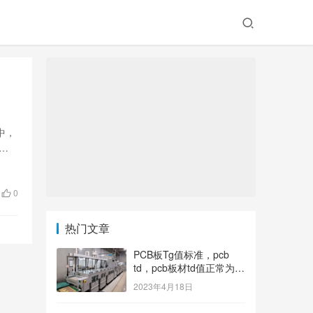
中，
切
0
热门文章
PCB板Tg值标准，pcb
td，pcb板材td值正常为多
少？
2023年4月18日