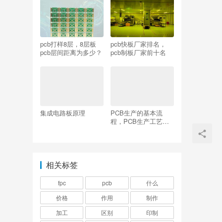
pcb打样8层，8层板
pcb快板厂家排名，
pcb层间距离为多少？
pcb制板厂家前十名
集成电路板原理
PCB生产的基本流
程，PCB生产工艺流
程
相关标签
fpc
pcb
什么
价格
作用
制作
加工
区别
印制