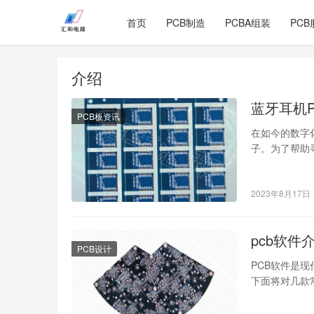
首页
PCB制造
PCBA组装
PCB
介绍
蓝牙耳机
PCB板资讯
在如今的数字
子。为了帮助
助您选择最适
2023年8月17日
pcb软件
PCB设计
PCB软件是
下面将对几款常见