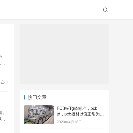
板
，帮
0
热门文章
PCB板Tg值标准，pcb
造。
td，pcb板材td值正常为多
l…
少？
2023年4月18日