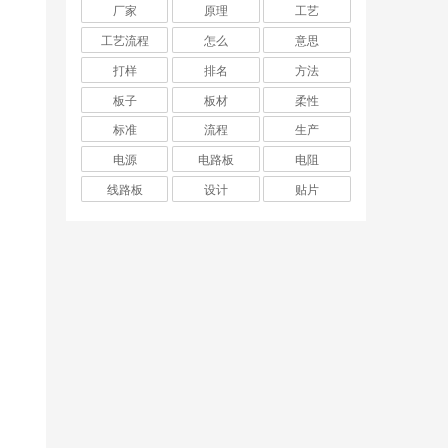
厂家
原理
工艺
工艺流程
怎么
意思
打样
排名
方法
板子
板材
柔性
标准
流程
生产
电源
电路板
电阻
线路板
设计
贴片