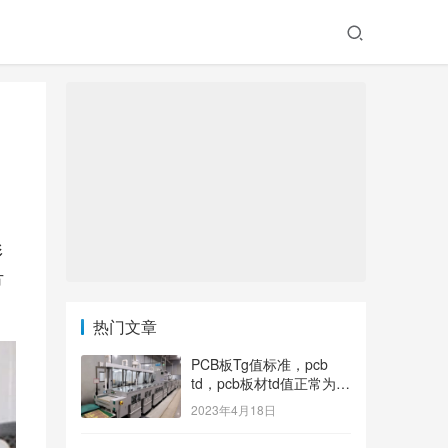
形
方
热门文章
PCB板Tg值标准，pcb
td，pcb板材td值正常为多
少？
2023年4月18日