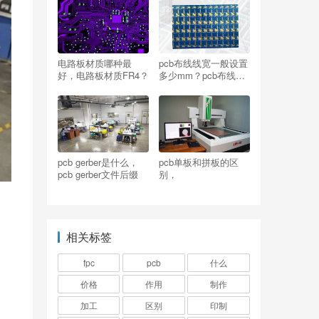
电路板材质哪种最
pcb布线线宽一般设置
好，电路板材质FR4？
多少mm？pcb布线线
宽度设定规则
pcb gerber是什么，
pcb单板和拼板的区
pcb gerber文件后缀
别，
相关标签
fpc
pcb
什么
价格
作用
制作
加工
区别
印制
。