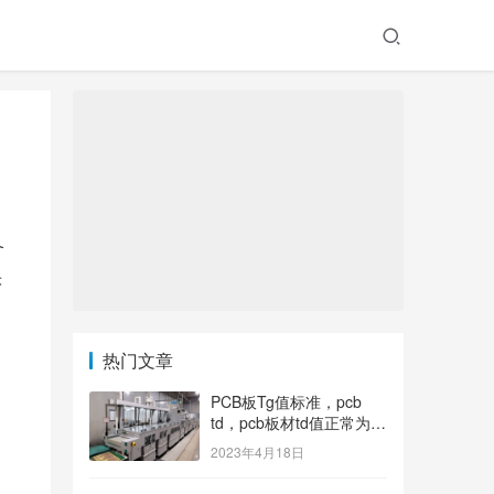
备
快
热门文章
PCB板Tg值标准，pcb
td，pcb板材td值正常为多
少？
2023年4月18日