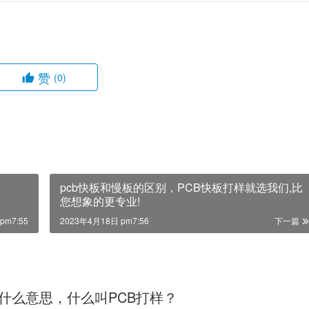
赞
(0)
？
pcb快板和慢板的区别，PCB快板打样就选我们,比
您想象的更专业!
pm7:55
2023年4月18日 pm7:56
下一篇
样什么意思，什么叫PCB打样？