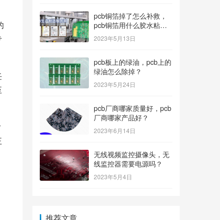
pcb铜箔掉了怎么补救，
的
pcb铜箔用什么胶水粘上
的？
专
2023年5月13日
pcb板上的绿油，pcb上的
绿油怎么除掉？
任
2023年5月24日
至
pcb厂商哪家质量好，pcb
厂商哪家产品好？
对
2023年6月14日
正
。
无线视频监控摄像头，无
线监控器需要电源吗？
2023年5月4日
推荐文章