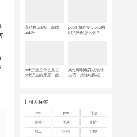
界
高精度pcb板，高端
pcb阻抗控制，pcb的
pcb板
阻抗匹配怎么做？
可
虑
路
pcb沉金是什么意思，
柔性印制电路板设计
pcb沉金的厚度一般为
技巧，柔性电路板和
多少？
印制电路板一样吗？
相关标签
fpc
pcb
什么
价格
作用
制作
加工
区别
印制