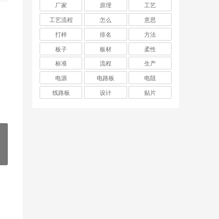
厂家
原理
工艺
工艺流程
怎么
意思
打样
排名
方法
板子
板材
柔性
标准
流程
生产
电源
电路板
电阻
线路板
设计
贴片