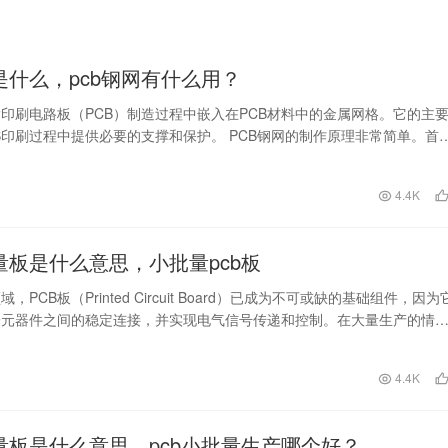
网是什么，pcb钢网有什么用？
指印刷电路板（PCB）制造过程中嵌入在PCB材料中的金属网格。它的主
B印刷过程中提供必要的支撑和保护。 PCB钢网的制作原理非常简单。首
要在P…
日
4.4K
批量板是什么意思，小批量pcb板
，PCB板（Printed Circuit Board）已成为不可或缺的基础组件，因为
子元器件之间的稳定连接，并实现电气信号传递和控制。在大量生产的情
日
4.4K
批量板是什么意思，pcb小批量生产哪个好？