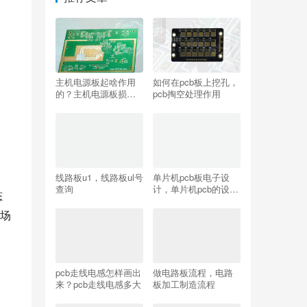
主机电源板起啥作用
如何在pcb板上挖孔，
的？主机电源板损坏
pcb掏空处理作用
判断方法
线路板u1，线路板ul号
单片机pcb板电子设
查询
计，单片机pcb的设计
态
流程
场
pcb走线电感怎样画出
做电路板流程，电路
来？pcb走线电感多大
板加工制造流程