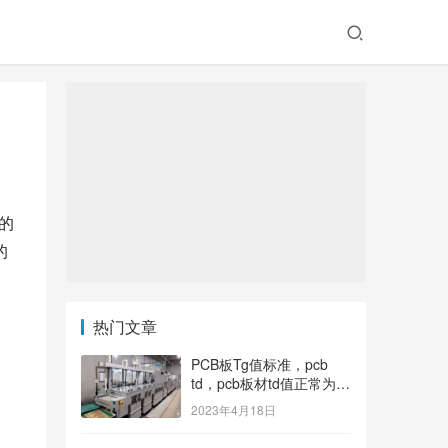
的
的
热门文章
PCB板Tg值标准，pcb
td，pcb板材td值正常为多
少？
2023年4月18日