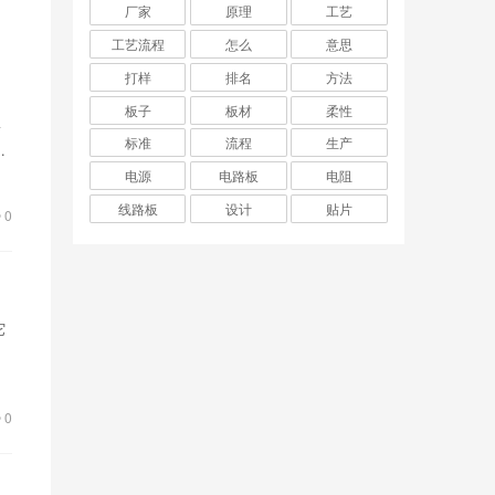
厂家
原理
工艺
工艺流程
怎么
意思
打样
排名
方法
板子
板材
柔性
要
标准
流程
生产
电源
电路板
电阻
线路板
设计
贴片
0
它
况
0