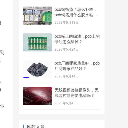
pcb铜箔掉了怎么补救，
pcb铜箔用什么胶水粘上
的？
包
2023年5月13日
pcb板上的绿油，pcb上的
绿油怎么除掉？
2023年5月24日
及到
成
pcb厂商哪家质量好，pcb
厂商哪家产品好？
2023年6月14日
关
但
无线视频监控摄像头，无
线监控器需要电源吗？
2023年5月4日
业
推荐文章