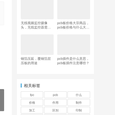
无线视频监控摄像
pcb板价格大宗商品，
头，无线监控器需要
pcb板价格与什么大宗
电源吗？
商品挂钩？
铜箔压延，覆铜箔层
pcb插件是什么意思，
压板的用途
pcb板插件注意哪些？
相关标签
fpc
pcb
什么
价格
作用
制作
加工
区别
印制