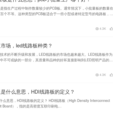
板是指生产过程中制作数量较少的PCB板。通常情况下，小批量板的数量
百个不等。这种类型的PCB板适合于一些小型或者特定型号的电路板，
制品。 在…
日
4.3K
板市场，led线路板种类？
明技术的不断升级和发展，LED线路板的市场也越来越大。LED线路板作为
块中不可或缺的一部分，其质量和品种的好坏直接影响到LED照明产品的品
本文将从…
日
4.3K
路板是什么意思，HDI线路板的定义？
么意思，HDI线路板的定义？ HDI线路板（High Density Interconnect
Circuit Board），指的是高密度互联印刷电…