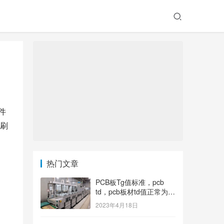
件
刷
热门文章
PCB板Tg值标准，pcb
td，pcb板材td值正常为多
少？
2023年4月18日