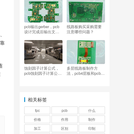
pcb输出gerber，pcb
线路板购买采购需要
设计完成后输出文件
注意哪些问题？
、
包括哪些？
靠
连
蚀刻因子计算公式，
多层线路板制作方
程
pcb蚀刻因子计算公式
法，pcb4层板和pcb6
中线路单位什么？
层板区别
相关标签
fpc
pcb
什么
价格
作用
制作
加工
区别
印制