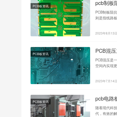
pcb制
PCB板资讯
PCB制板阻
则是指线路板
数，它直接
2023年8月13
PCB混
PCB板资讯
PCB混压是
空间内实现更
量和对板材的
2023年7月14
pcb电
PCB板资讯
随着现代科技
代，有效的解