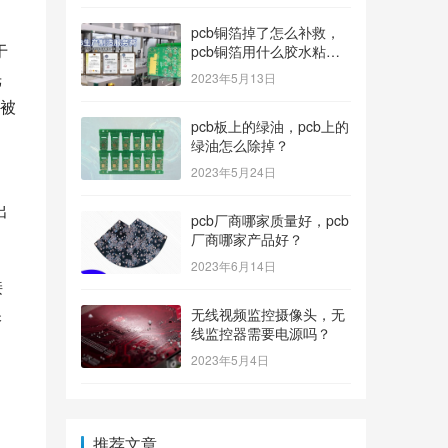
pcb铜箔掉了怎么补救，
于
pcb铜箔用什么胶水粘上
的？
光
2023年5月13日
被
pcb板上的绿油，pcb上的
绿油怎么除掉？
2023年5月24日
出
pcb厂商哪家质量好，pcb
厂商哪家产品好？
2023年6月14日
接
保
无线视频监控摄像头，无
线监控器需要电源吗？
2023年5月4日
推荐文章