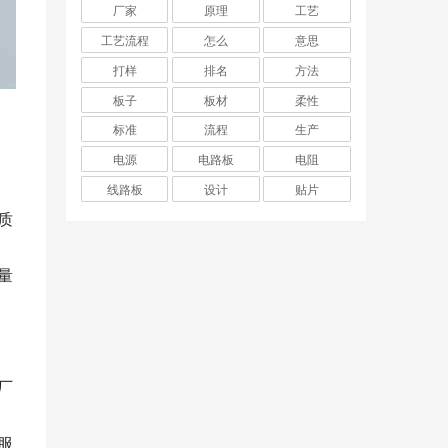
厂家
原理
工艺
工艺流程
怎么
意思
打样
排名
方法
板子
板材
柔性
标准
流程
生产
电源
电路板
电阻
线路板
设计
贴片
质
量
厂
服