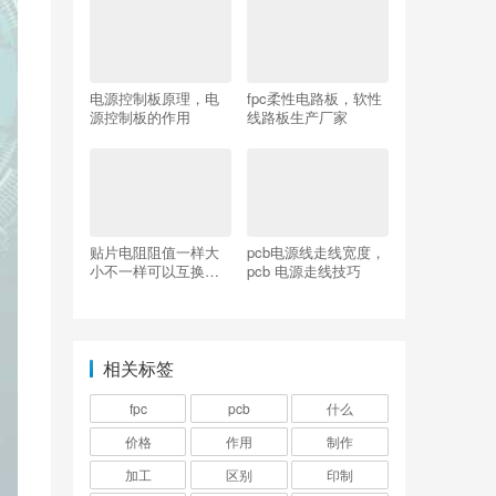
电源控制板原理，电
fpc柔性电路板，软性
源控制板的作用
线路板生产厂家
贴片电阻阻值一样大
pcb电源线走线宽度，
小不一样可以互换
pcb 电源走线技巧
吗？
相关标签
fpc
pcb
什么
价格
作用
制作
加工
区别
印制