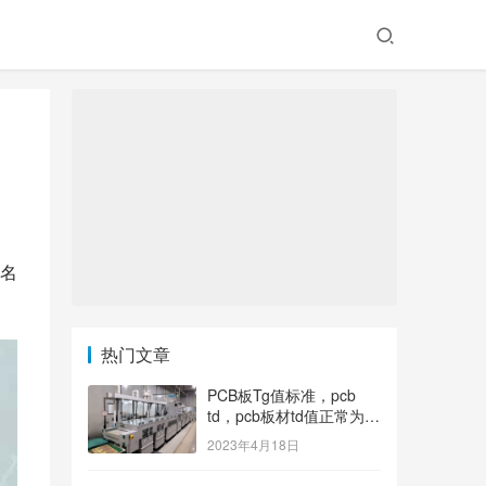
名
热门文章
PCB板Tg值标准，pcb
td，pcb板材td值正常为多
少？
2023年4月18日