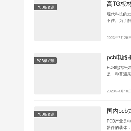
高TG板
PCB板资讯
现代科技的
不佳。为了解
境下保持稳
2023年7月29
pcb电路
PCB板资讯
PCB电路板
是一种普遍
电路构建时
2023年4月18
国内pc
PCB板资讯
PCB产业是
器件的载体，