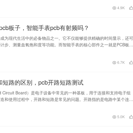
日
4.9K
pcb板子，智能手表pcb有射频吗？
经成为现代生活中的必备物品之一。它不仅能够提供精确的时间显示，还
计步、测量血氧饱和度等功能。而智能手表的核心部件之一就是PCB板
种关键的电子元件…
日
6.7K
路和短路的区别，pcb开路短路测试
nted Circuit Board）是电子设备中常见的一种基板，用于连接和支持电子组
制造和使用过程中，开路和短路是常见的问题。开路指的是电路中某个连
日
5.0K