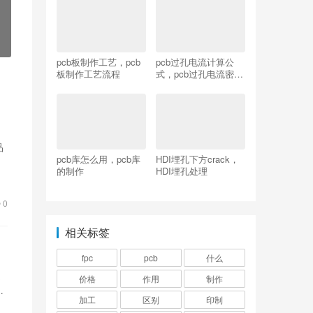
pcb板制作工艺，pcb
pcb过孔电流计算公
板制作工艺流程
式，pcb过孔电流密度
计算软件
品
pcb库怎么用，pcb库
HDI埋孔下方crack，
的制作
HDI埋孔处理
0
相关标签
fpc
pcb
什么
造
价格
作用
制作
来
加工
区别
印制