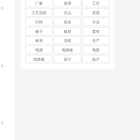
厂家
原理
工艺
0
工艺流程
怎么
意思
打样
排名
方法
板子
板材
柔性
可
标准
流程
生产
，
电源
电路板
电阻
线路板
设计
贴片
0
接
0