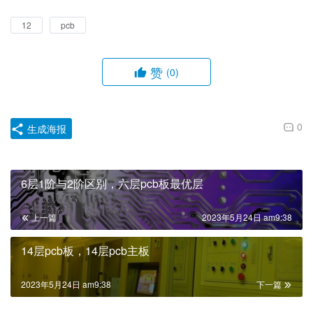
12
pcb
赞
(0)
0
生成海报
6层1阶与2阶区别，六层pcb板最优层
上一篇
2023年5月24日 am9:38
14层pcb板，14层pcb主板
2023年5月24日 am9:38
下一篇