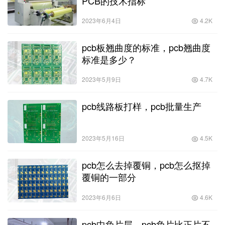
PCB的技术指标
2023年6月4日
4.2K
pcb板翘曲度的标准，pcb翘曲度
标准是多少？
2023年5月9日
4.7K
pcb线路板打样，pcb批量生产
2023年5月16日
4.5K
pcb怎么去掉覆铜，pcb怎么抠掉
覆铜的一部分
2023年6月6日
4.6K
pcb中负片层，pcb负片比正片不